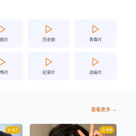
剧片
历史剧
青春片
怖片
纪录片
动画片
查看更多 →
8.7
8.8