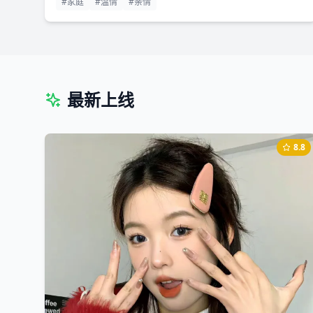
#
家庭
#
温情
#
亲情
最新上线
8.8