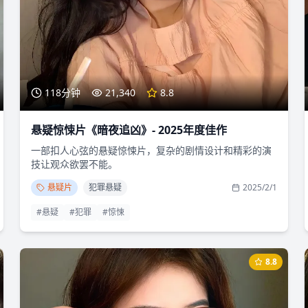
118分钟
21,340
8.8
悬疑惊悚片《暗夜追凶》- 2025年度佳作
一部扣人心弦的悬疑惊悚片，复杂的剧情设计和精彩的演
技让观众欲罢不能。
悬疑片
犯罪悬疑
2025/2/1
#
悬疑
#
犯罪
#
惊悚
8.8