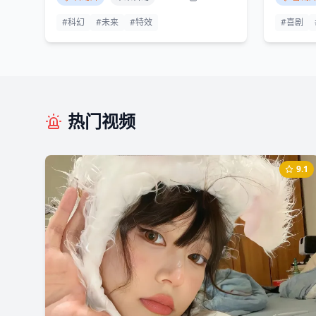
#
科幻
#
未来
#
特效
#
喜剧
热门视频
9.1