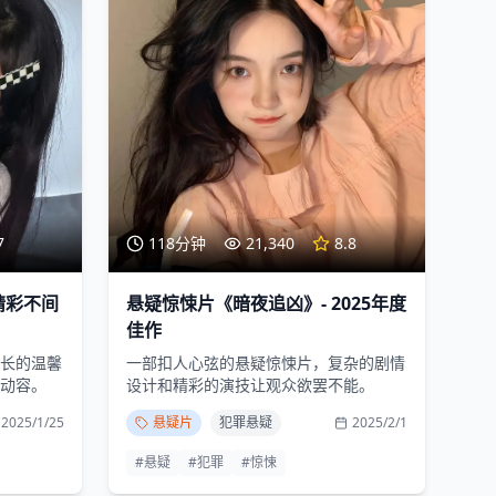
7
118分钟
21,340
8.8
精彩不间
悬疑惊悚片《暗夜追凶》- 2025年度
佳作
长的温馨
一部扣人心弦的悬疑惊悚片，复杂的剧情
动容。
设计和精彩的演技让观众欲罢不能。
2025/1/25
悬疑片
犯罪悬疑
2025/2/1
#
悬疑
#
犯罪
#
惊悚