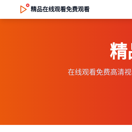
精品在线观看免费观看
精
在线观看免费高清视频