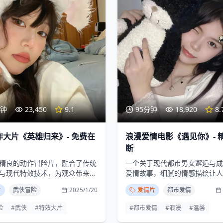
分钟
23,450
9.1
95分钟
18,920
8.
作大片《英雄归来》- 免费在
浪漫爱情电影《遇见你》- 
断
精良的动作冒险片，融合了传统
一个关于现代都市男女邂逅与成
与现代特效技术，为观众带来视
爱情故事，细腻的情感描绘让人
片
武侠冒险
2025/1/20
爱情片
都市爱情
险
#
武侠
#
特效大片
#
都市爱情
#
浪漫
#
温馨