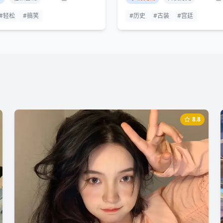
#
轻松
#
搞笑
#
历史
#
古装
#
宫廷
8.8